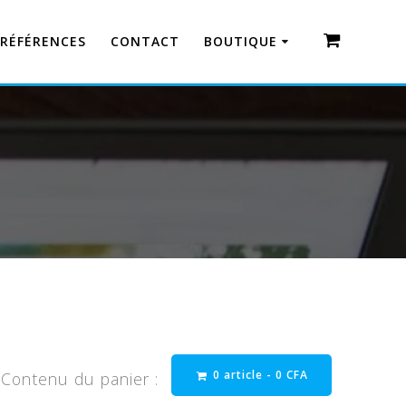
RÉFÉRENCES
CONTACT
BOUTIQUE
0 article -
0
CFA
Contenu du panier :