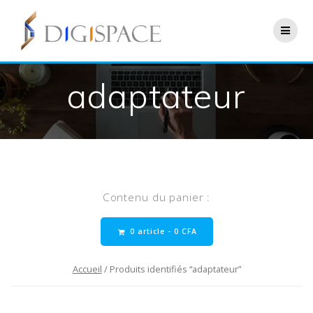
Skip
to
content
adaptateur
Contenu du panier :
0 article -
0
CFA
Accueil
/ Produits identifiés “adaptateur”