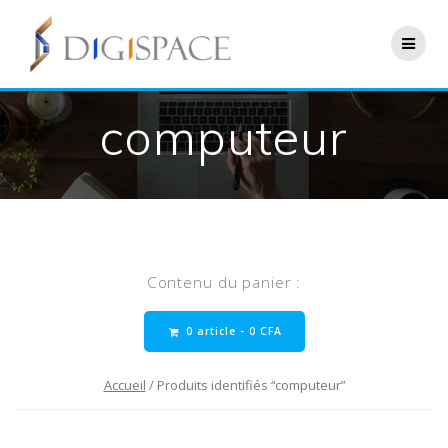
Skip
to
content
computeur
Contenu du panier :
0 article -
0
CFA
Accueil
/ Produits identifiés “computeur”