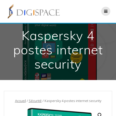
Skip
to
content
Kaspersky 4
postes internet
security
Accueil
/
Sécurité
/ Kaspersky 4 postes internet security