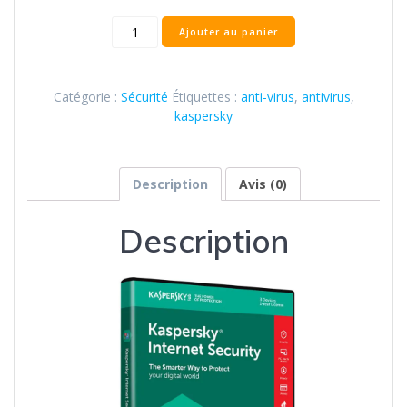
quantité
Ajouter au panier
de
Kaspersky
4
Catégorie :
Sécurité
Étiquettes :
anti-virus
,
antivirus
,
postes
kaspersky
internet
security
Description
Avis (0)
Description